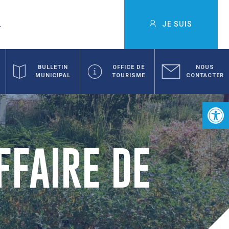
JE SUIS
BULLETIN
OFFICE DE
NOUS
MUNICIPAL
TOURISME
CONTACTER
Ouvrir la 
FFAIRE DE