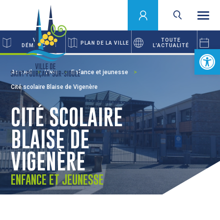
VOS
TOUTE
PLAN DE LA VILLE
DÉMARCHES
L’ACTUALITÉ
Ouvrir la 
Accueil
Vivre
Enfance et jeunesse
Cité scolaire Blaise de Vigenère
CITÉ SCOLAIRE
BLAISE DE
VIGENÈRE
ENFANCE ET JEUNESSE