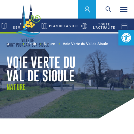
VOS
TOUTE
PLAN DE LA VILLE
DÉMARCHES
L’ACTUALITÉ
Ouvrir la 
Accueil
Sortir
Nature
Voie Verte du Val de Sioule
VOIE VERTE DU
VAL DE SIOULE
NATURE