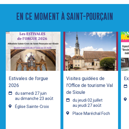
EN CE MOMENT À SAINT-POURÇAIN
Estivales de l’orgue
Visites guidées de
Ex
2026
l’Office de tourisme Val
de Sioule
du samedi 27 juin
au dimanche 23 août
du jeudi 02 juillet
au jeudi 27 août
Église Sainte-Croix
Place Maréchal Foch