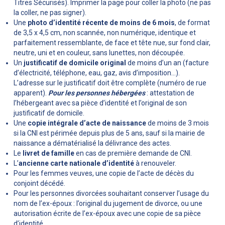
Titres Sécurisés). Imprimer la page pour coller la photo (ne pas
la coller, ne pas signer).
Une
photo d’identité récente de moins de 6 mois
, de format
de 3,5 x 4,5 cm, non scannée, non numérique, identique et
parfaitement ressemblante, de face et tête nue, sur fond clair,
neutre, uni et en couleur, sans lunettes, non découpée.
Un
justificatif de domicile original
de moins d’un an (facture
d’électricité, téléphone, eau, gaz, avis d’imposition…).
L’adresse sur le justificatif doit être complète (numéro de rue
apparent).
Pour les personnes hébergées
: attestation de
l’hébergeant avec sa pièce d’identité et l’original de son
justificatif de domicile.
Une
copie intégrale d’acte de naissance
de moins de 3 mois
si la CNI est périmée depuis plus de 5 ans, sauf si la mairie de
naissance a dématérialisé la délivrance des actes.
Le
livret de famille
en cas de première demande de CNI.
L’
ancienne carte nationale d’identité
à renouveler.
Pour les femmes veuves, une copie de l’acte de décès du
conjoint décédé.
Pour les personnes divorcées souhaitant conserver l’usage du
nom de l’ex-époux : l’original du jugement de divorce, ou une
autorisation écrite de l’ex-époux avec une copie de sa pièce
d’identité.