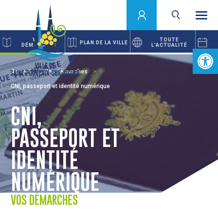
VOS
TOUTE
PLAN DE LA VILLE
DÉMARCHES
L’ACTUALITÉ
Ouvrir la 
Accueil
Vos démarches
CNI, passeport et identité numérique
CNI,
PASSEPORT ET
IDENTITÉ
NUMÉRIQUE
VOS DÉMARCHES