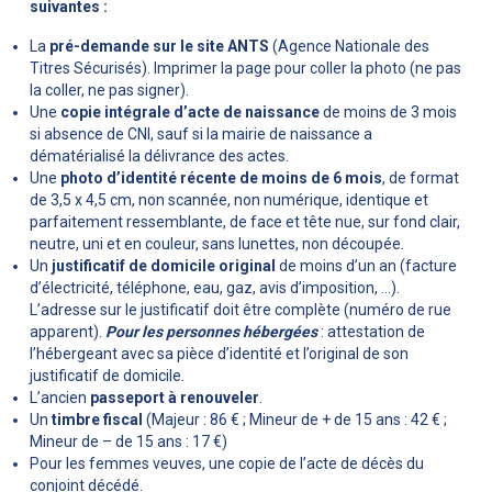
suivantes :
La
pré-demande sur le site ANTS
(Agence Nationale des
Titres Sécurisés). Imprimer la page pour coller la photo (ne pas
la coller, ne pas signer).
Une
copie intégrale d’acte de naissance
de moins de 3 mois
si absence de CNI, sauf si la mairie de naissance a
dématérialisé la délivrance des actes.
Une
photo d’identité récente de moins de 6 mois
, de format
de 3,5 x 4,5 cm, non scannée, non numérique, identique et
parfaitement ressemblante, de face et tête nue, sur fond clair,
neutre, uni et en couleur, sans lunettes, non découpée.
Un
justificatif de domicile original
de moins d’un an (facture
d’électricité, téléphone, eau, gaz, avis d’imposition, …).
L’adresse sur le justificatif doit être complète (numéro de rue
apparent).
Pour les personnes hébergées
: attestation de
l’hébergeant avec sa pièce d’identité et l’original de son
justificatif de domicile.
L’ancien
passeport à renouveler
.
Un
timbre fiscal
(Majeur : 86 € ; Mineur de + de 15 ans : 42 € ;
Mineur de – de 15 ans : 17 €)
Pour les femmes veuves, une copie de l’acte de décès du
conjoint décédé.