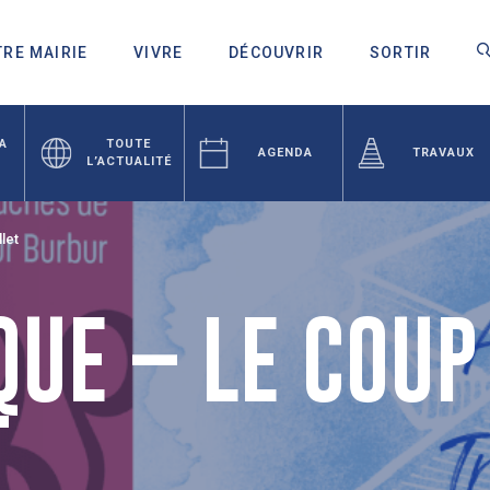
RE MAIRIE
VIVRE
DÉCOUVRIR
SORTIR
LA
TOUTE
AGENDA
TRAVAUX
L’ACTUALITÉ
let
UE – LE COUP
T