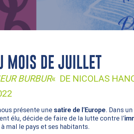
U MOIS DE JUILLET
IEUR BURBUR
«
DE NICOLAS HANO
022
 nous présente une
satire de l’Europe
. Dans un
t élu, décide de faire de la lutte contre l’
im
à mal le pays et ses habitants.