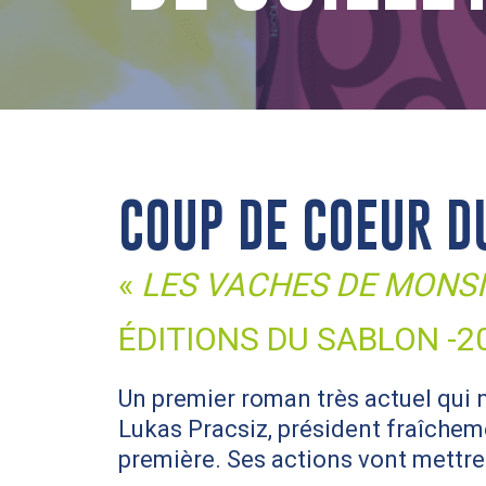
COUP DE COEUR D
«
LES VACHES DE MONS
ÉDITIONS DU SABLON -2
Un premier roman très actuel qui
Lukas Pracsiz, président fraîchemen
première. Ses actions vont mettre 