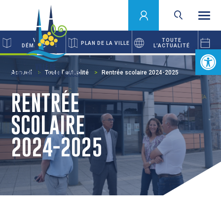
VOS
TOUTE
PLAN DE LA VILLE
DÉMARCHES
L’ACTUALITÉ
Ouvrir la 
Accueil
Toute l’actualité
Rentrée scolaire 2024-2025
RENTRÉE
SCOLAIRE
2024-2025