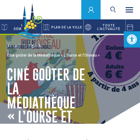
VOS
TOUTE
PLAN DE LA VILLE
DÉMARCHES
L’ACTUALITÉ
Ouvrir la 
Accueil
Agenda
Ciné goûter de la Médiathèque « L’Ourse et l’Oiseau »
CINÉ GOÛTER DE
LA
MÉDIATHÈQUE
« L’OURSE ET
L’OISEAU »