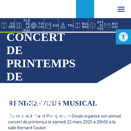
Accueil
Agenda
PLAN
VOS
TOUTE
BULLETIN
DE LA
AGENDA
TRAVAUX
Concert de printemps de l’Harmonie de Saint-Pourçain
DÉMARCHES
L’ACTUALITÉ
MUNICIPAL
Ouvrir la 
VILLE
CONCERT DE
PRINTEMPS DE
L’HARMONIE DE
SAINT-
POURÇAIN
RENDEZ-VOUS MUSICAL
L’Harmonie de Saint-Pourçain-sur-Sioule organise son annuel
concert de printemps le samedi 22 mars 2025 à 20h00 à la