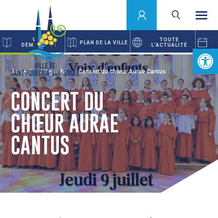
VOS
TOUTE
PLAN DE LA VILLE
DÉMARCHES
L’ACTUALITÉ
Ouvrir la 
Accueil
Agenda
Concert du chœur Aurae Cantus
CONCERT DU
CHŒUR AURAE
CANTUS