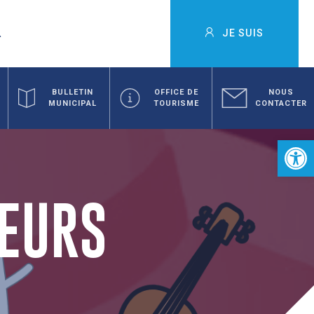
JE SUIS
BULLETIN
OFFICE DE
NOUS
MUNICIPAL
TOURISME
CONTACTER
Ouvrir la 
TEURS