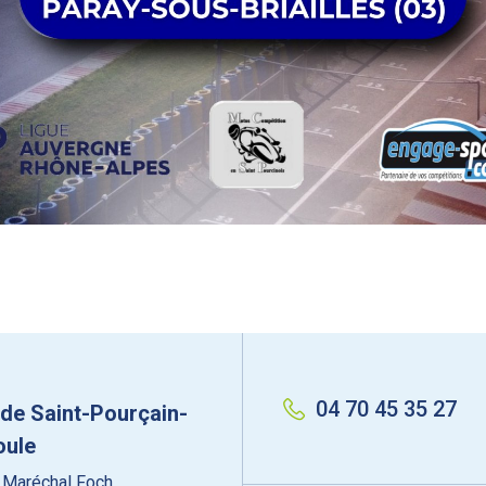
04 70 45 35 27
 de Saint-Pourçain-
oule
 Maréchal Foch