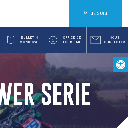
JE SUIS
BULLETIN
OFFICE DE
NOUS
MUNICIPAL
TOURISME
CONTACTER
Ouvrir la 
WER SERIE