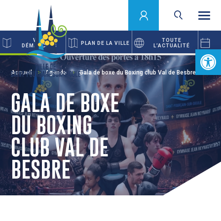
VOS
TOUTE
PLAN DE LA VILLE
DÉMARCHES
L’ACTUALITÉ
Ouvrir la 
Accueil
Agenda
Gala de boxe du Boxing club Val de Besbre
GALA DE BOXE
DU BOXING
CLUB VAL DE
BESBRE