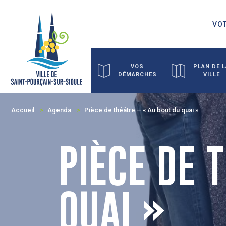
VOT
VOS
PLAN DE 
DÉMARCHES
VILLE
Accueil
Agenda
Pièce de théâtre – « Au bout du quai »
PIÈCE DE 
QUAI »