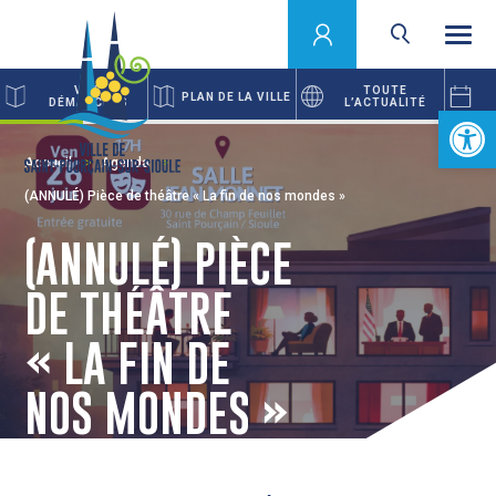
VOS
TOUTE
PLAN DE LA VILLE
DÉMARCHES
L’ACTUALITÉ
Ouvrir la 
Accueil
Agenda
(ANNULÉ) Pièce de théâtre « La fin de nos mondes »
(ANNULÉ) PIÈCE
DE THÉÂTRE
« LA FIN DE
NOS MONDES »