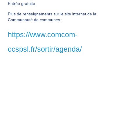
Communauté de communes Saint-Pourçain Sioule Limagne,
le théâtre des Bénédictins accueille la soirée d’ouverture de la
saison culturelle avec le groupe Sarahpsody le samedi 6
septembre 2025 à 21h00.
Entrée gratuite.
Plus de renseignements sur le site internet de la Communauté
de communes :
https://www.comcom-
ccspsl.fr/sortir/agenda/