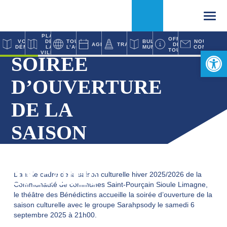
VOS
PLAN DE LA
TOUTE
AGENDA
DÉMARCHES
VILLE
L’ACTUALITÉ
Ouvrir la 
Accueil
Agenda
Soirée d’ouverture de la saison culturelle 2025/2026
SOIRÉE
D’OUVERTURE
DE LA SAISON
CULTURELLE
2025/2026
Dans le cadre de la saison culturelle hiver 2025/2026 de la