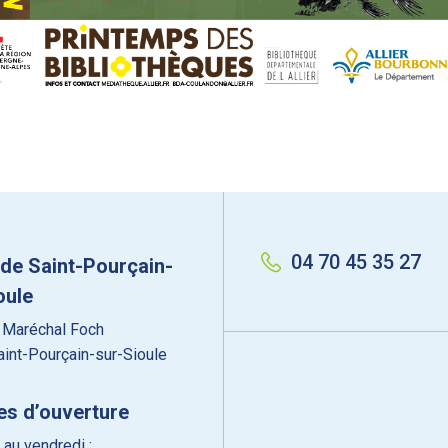
04 70 45 35 27
 de Saint-Pourçain-
oule
 Maréchal Foch
int-Pourçain-sur-Sioule
es d’ouverture
 au vendredi :