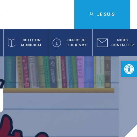
JE SUIS
BULLETIN
OFFICE DE
NOUS
MUNICIPAL
TOURISME
CONTACTER
Ouvrir la 
U