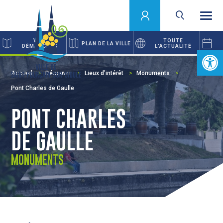
VOS
TOUTE
PLAN DE LA VILLE
DÉMARCHES
L’ACTUALITÉ
Ouvrir la 
Accueil
Découvrir
Lieux d’intérêt
Monuments
Pont Charles de Gaulle
PONT CHARLES
DE GAULLE
MONUMENTS