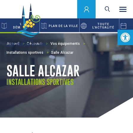
VOS
TOUTE
PLAN DE LA VILLE
DÉMARCHES
L’ACTUALITÉ
Ouvrir la 
Accueil
Découvrir
Vos équipements
Installations sportives
Salle Alcazar
SALLE ALCAZAR
INSTALLATIONS SPORTIVES