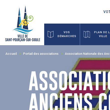
VOT
VOS
PLAN DE 
DÉMARCHES
VILLE
Accueil
Portail des associations
Association Nationale des Anc
ASSOCIATI
ANCIENS C