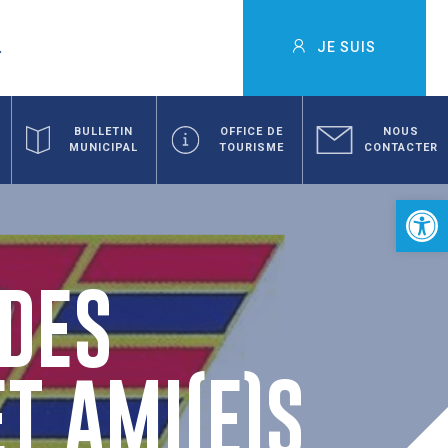
JE SUIS
BULLETIN
OFFICE DE
NOUS
MUNICIPAL
TOURISME
CONTACTER
Ouvrir la 
 DES
T AMI(E)S