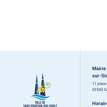
Mairie
sur-Si
11 place
03500 Sa
Horair