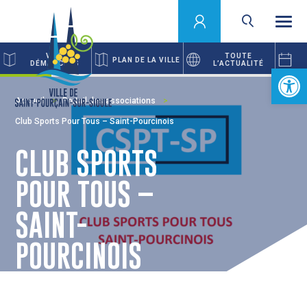
VOS
TOUTE
PLAN DE LA VILLE
DÉMARCHES
L’ACTUALITÉ
Ouvrir la 
Accueil
Portail des associations
Club Sports Pour Tous – Saint-Pourcinois
CLUB SPORTS
POUR TOUS –
SAINT-
POURCINOIS