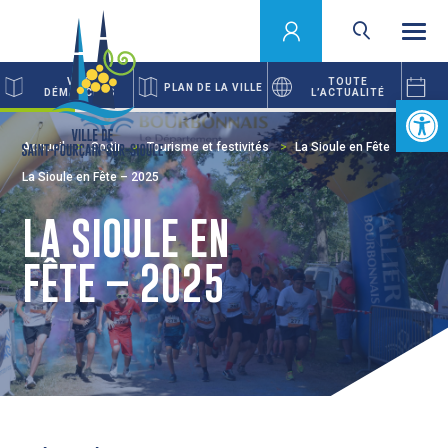
VOS
TOUTE
PLAN DE LA VILLE
DÉMARCHES
L’ACTUALITÉ
Ouvrir la 
Accueil
Sortir
Tourisme et festivités
La Sioule en Fête
La Sioule en Fête – 2025
LA SIOULE EN
FÊTE – 2025