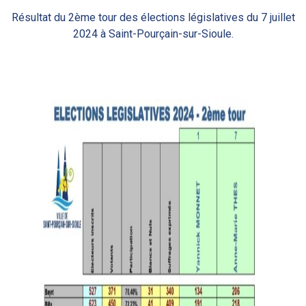
Résultat du 2ème tour des élections législatives du 7 juillet
2024 à Saint-Pourçain-sur-Sioule.