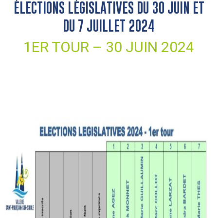
ÉLECTIONS LÉGISLATIVES DU 30 JUIN ET
DU 7 JUILLET 2024
1ER TOUR – 30 JUIN 2024