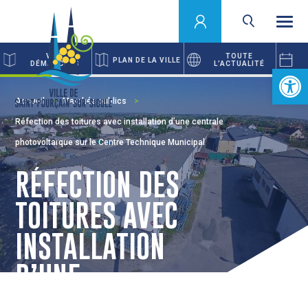
VOS
TOUTE
PLAN DE LA VILLE
DÉMARCHES
L’ACTUALITÉ
Ouvrir la 
Accueil
Marchés publics
Réfection des toitures avec installation d’une centrale
photovoltaïque sur le Centre Technique Municipal
RÉFECTION DES
TOITURES AVEC
INSTALLATION
D’UNE