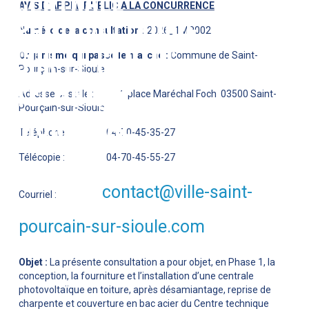
CENTRALE
AVIS D’APPEL PUBLIC A LA CONCURRENCE
PHOTOVOLTAÏQUE
Numéro de la consultation :
2026_1MP002
SUR LE CENTRE
Organisme qui passe le marché :
Commune de Saint-
Pourçain-sur-Sioule
TECHNIQUE
Adresse postale : 11 place Maréchal Foch 03500 Saint-
Pourçain-sur-Sioule
MUNICIPAL
Téléphone : 04-70-45-35-27
Télécopie : 04-70-45-55-27
contact@ville-saint-
Courriel :
pourcain-sur-sioule.com
Objet :
La présente consultation a pour objet, en Phase 1, la
conception, la fourniture et l’installation d’une centrale
photovoltaïque en toiture, après désamiantage, reprise de
charpente et couverture en bac acier du Centre technique